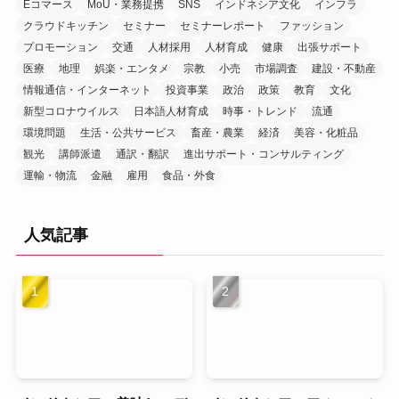
Eコマース
MoU・業務提携
SNS
インドネシア文化
インフラ
クラウドキッチン
セミナー
セミナーレポート
ファッション
プロモーション
交通
人材採用
人材育成
健康
出張サポート
医療
地理
娯楽・エンタメ
宗教
小売
市場調査
建設・不動産
情報通信・インターネット
投資事業
政治
政策
教育
文化
新型コロナウイルス
日本語人材育成
時事・トレンド
流通
環境問題
生活・公共サービス
畜産・農業
経済
美容・化粧品
観光
講師派遣
通訳・翻訳
進出サポート・コンサルティング
運輸・物流
金融
雇用
食品・外食
人気記事