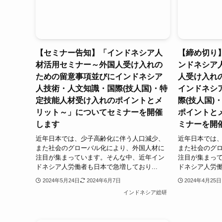
【セミナー告知】「インドネシア人
【締め切り
材活用セミナー～外国人受け入れの
ンドネシア
ための留意事項並びにインドネシア
人受け入れ
人技術・人文知識・国際(技人国)・特
インドネシ
定技能人材受け入れのポイントとメ
際(技人国)
リット～」についてセミナーを開催
ポイントと
します
ミナーを開
近年日本では、少子高齢化に伴う人口減少、
近年日本では
また社会のグローバル化により、外国人材に
また社会のグ
注目が集まっています。そんな中、近年イン
注目が集まっ
ドネシア人労働者も日本で急増しており...
ドネシア人労働
2024年5月24日
2024年6月7日
2024年4月25日
インドネシア総研