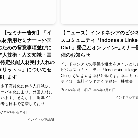
】【セミナー告知】「イ
【ニュース】インドネシアのビジ
人材活用セミナー～外国
スコミュニティ「Indonesia Linka
のための留意事項並びに
Club」発足とオンラインセミナー
ア人技術・人文知識・国
催のお知らせ
・特定技能人材受け入れの
インドネシアでの事業や進出をメインとし
メリット～」についてセ
ビジネスコミュニティ『Indonesia Linkage
Club』がいよいよ本格始動です。本コミュ
催します
ティは、弊社インドネシア総研、株式会...
、少子高齢化に伴う人口減少、
2024年3月13日
2024年3月15日
ローバル化により、外国人材に
ています。そんな中、近年イン
インドネシア
者も日本で急増しており...
2024年5月25日
インドネシア総研