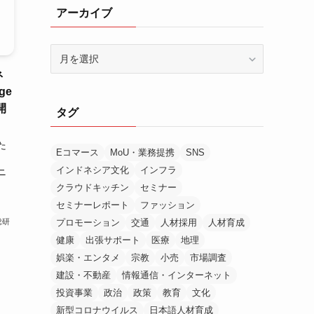
アーカイブ
ア
ー
ネ
カ
ge
イ
開
タグ
ブ
た
Eコマース
MoU・業務提携
SNS
インドネシア文化
インフラ
ニ
クラウドキッチン
セミナー
セミナーレポート
ファッション
プロモーション
交通
人材採用
人材育成
総研
健康
出張サポート
医療
地理
娯楽・エンタメ
宗教
小売
市場調査
建設・不動産
情報通信・インターネット
投資事業
政治
政策
教育
文化
新型コロナウイルス
日本語人材育成