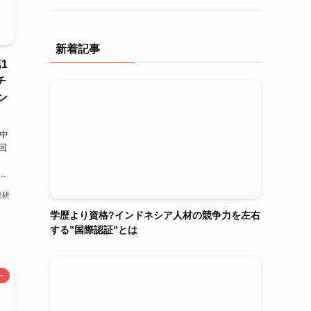
新着記事
1
チ
ン
都中
回
.
総研
学歴より資格?インドネシア人材の競争力を左右
する”国際認証”とは
ー