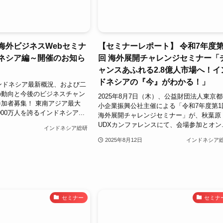
海外ビジネスWebセミナ
【セミナーレポート】 令和7年度第
ドネシア編～開催のお知ら
回 海外展開チャレンジセミナー「
ャンスあふれる2.8億人市場へ！イ
ドネシアの『今』がわかる！」
インドネシア最新概況、および二
の動向と今後のビジネスチャン
2025年8月7日（木）、公益財団法人東京
加者募集！ 東南アジア最大
小企業振興公社主催による「令和7年度第1
000万人を誇るインドネシア...
海外展開チャレンジセミナー」が、秋葉原
UDXカンファレンスにて、会場参加とオン..
インドネシア総研
2025年8月12日
インドネシア
セミナー
セミナ