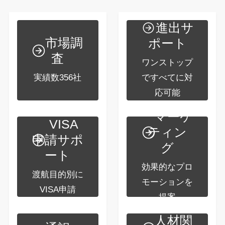
進出サ
市場調
ポート
査
ワンストップ
実績数356社
ですべてに対
応可能
マーケ
VISA
ティン
申請サポ
グ
ート
効果的なプロ
渡航目的別に
モーションを
VISA申請
提案
人材関