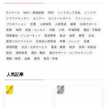
ブ
Eコマース
MoU・業務提携
SNS
インドネシア文化
インフラ
クラウドキッチン
セミナー
セミナーレポート
ファッション
プロモーション
交通
人材採用
人材育成
健康
出張サポート
医療
地理
娯楽・エンタメ
宗教
小売
市場調査
建設・不動産
情報通信・インターネット
投資事業
政治
政策
教育
文化
新型コロナウイルス
日本語人材育成
時事・トレンド
流通
環境問題
生活・公共サービス
畜産・農業
経済
美容・化粧品
観光
講師派遣
通訳・翻訳
進出サポート・コンサルティング
運輸・物流
金融
雇用
食品・外食
人気記事