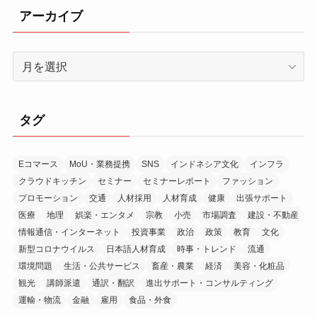
アーカイブ
ア
ー
カ
イ
タグ
ブ
Eコマース
MoU・業務提携
SNS
インドネシア文化
インフラ
クラウドキッチン
セミナー
セミナーレポート
ファッション
プロモーション
交通
人材採用
人材育成
健康
出張サポート
医療
地理
娯楽・エンタメ
宗教
小売
市場調査
建設・不動産
情報通信・インターネット
投資事業
政治
政策
教育
文化
新型コロナウイルス
日本語人材育成
時事・トレンド
流通
環境問題
生活・公共サービス
畜産・農業
経済
美容・化粧品
観光
講師派遣
通訳・翻訳
進出サポート・コンサルティング
運輸・物流
金融
雇用
食品・外食