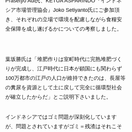
Prasetyo Adi氏、KETUA ASPARINDO『インドネ
シア市場管理協会』Joko Setiyanto氏にご参加頂
き、それぞれの立場で環境を配慮しながら食糧安
全保障を成し遂げるかについての考察しました。
葉坂勝氏は「堆肥作りは室町時代に完熟堆肥づく
りが完成し、江戸時代に日本が鎖国にも関わらず
100万都市の江戸の人口が維持できたのは、長屋等
の糞尿を資源として土に戻して完全に循環型社会
が確立したからだ」とご説明下さいました。
インドネシアではゴミ問題が深刻化しています
が、問題とされていますがゴミ＝残渣はそれこそ