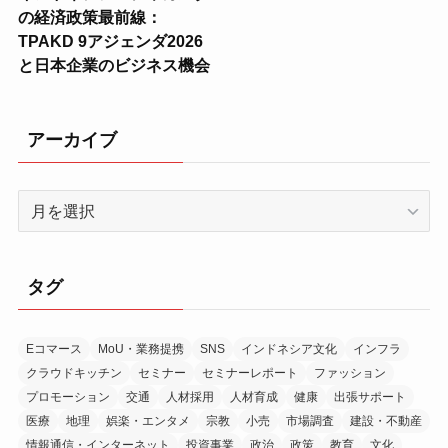
の経済政策最前線：
TPAKD 9アジェンダ2026
と日本企業のビジネス機会
アーカイブ
ア
ー
カ
イ
タグ
ブ
Eコマース
MoU・業務提携
SNS
インドネシア文化
インフラ
クラウドキッチン
セミナー
セミナーレポート
ファッション
プロモーション
交通
人材採用
人材育成
健康
出張サポート
医療
地理
娯楽・エンタメ
宗教
小売
市場調査
建設・不動産
情報通信・インターネット
投資事業
政治
政策
教育
文化