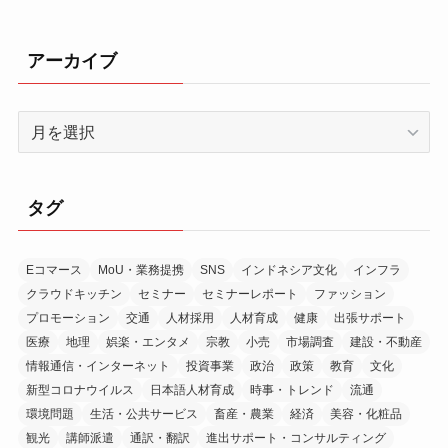
アーカイブ
ア
ー
カ
イ
タグ
ブ
Eコマース
MoU・業務提携
SNS
インドネシア文化
インフラ
クラウドキッチン
セミナー
セミナーレポート
ファッション
プロモーション
交通
人材採用
人材育成
健康
出張サポート
医療
地理
娯楽・エンタメ
宗教
小売
市場調査
建設・不動産
情報通信・インターネット
投資事業
政治
政策
教育
文化
新型コロナウイルス
日本語人材育成
時事・トレンド
流通
環境問題
生活・公共サービス
畜産・農業
経済
美容・化粧品
観光
講師派遣
通訳・翻訳
進出サポート・コンサルティング