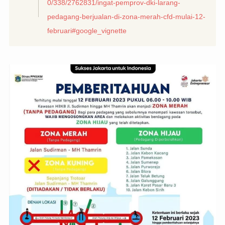
0/338/2762831/ingat-pemprov-dki-larang-
pedagang-berjualan-di-zona-merah-cfd-mulai-12-
februari#google_vignette