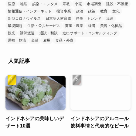
医療
地理
娯楽・エンタメ
宗教
小売
市場調査
建設・不動産
情報通信・インターネット
投資事業
政治
政策
教育
文化
新型コロナウイルス
日本語人材育成
時事・トレンド
流通
環境問題
生活・公共サービス
畜産・農業
経済
美容・化粧品
観光
講師派遣
通訳・翻訳
進出サポート・コンサルティング
運輸・物流
金融
雇用
食品・外食
人気記事
インドネシアの美味しいデ
インドネシアのアルコール
ザート10選
飲料事情と代表的なビール