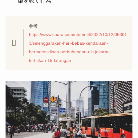
楽を聴く行為
参考
https://www.suara.com/otomotif/2022/10/12/06301
3/selenggarakan-hari-bebas-kendaraan-
bermotor-dinas-perhubungan-dki-jakarta-
terbitkan-15-larangan