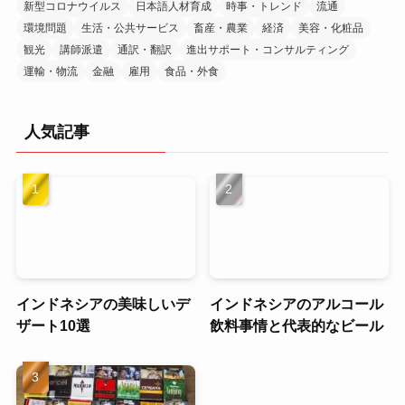
新型コロナウイルス
日本語人材育成
時事・トレンド
流通
環境問題
生活・公共サービス
畜産・農業
経済
美容・化粧品
観光
講師派遣
通訳・翻訳
進出サポート・コンサルティング
運輸・物流
金融
雇用
食品・外食
人気記事
インドネシアの美味しいデ
インドネシアのアルコール
ザート10選
飲料事情と代表的なビール