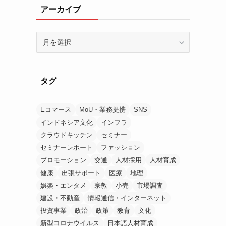
アーカイブ
ア
ー
カ
イ
タグ
ブ
Eコマース
MoU・業務提携
SNS
インドネシア文化
インフラ
クラウドキッチン
セミナー
セミナーレポート
ファッション
プロモーション
交通
人材採用
人材育成
健康
出張サポート
医療
地理
娯楽・エンタメ
宗教
小売
市場調査
建設・不動産
情報通信・インターネット
投資事業
政治
政策
教育
文化
新型コロナウイルス
日本語人材育成