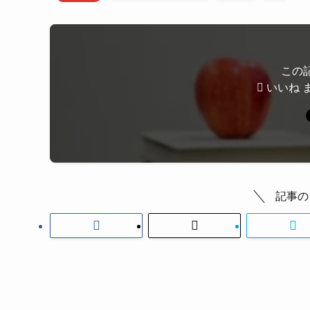
この
いいね 
記事の