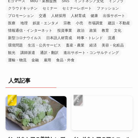
Eコマース
MoU・業務提携
SNS
インドネシア文化
インフラ
クラウドキッチン
セミナー
セミナーレポート
ファッション
プロモーション
交通
人材採用
人材育成
健康
出張サポート
医療
地理
娯楽・エンタメ
宗教
小売
市場調査
建設・不動産
情報通信・インターネット
投資事業
政治
政策
教育
文化
新型コロナウイルス
日本語人材育成
時事・トレンド
流通
環境問題
生活・公共サービス
畜産・農業
経済
美容・化粧品
観光
講師派遣
通訳・翻訳
進出サポート・コンサルティング
運輸・物流
金融
雇用
食品・外食
人気記事