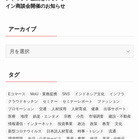
イン商談会開催のお知らせ
アーカイブ
ア
ー
カ
イ
タグ
ブ
Eコマース
MoU・業務提携
SNS
インドネシア文化
インフラ
クラウドキッチン
セミナー
セミナーレポート
ファッション
プロモーション
交通
人材採用
人材育成
健康
出張サポート
医療
地理
娯楽・エンタメ
宗教
小売
市場調査
建設・不動産
情報通信・インターネット
投資事業
政治
政策
教育
文化
新型コロナウイルス
日本語人材育成
時事・トレンド
流通
環境問題
生活・公共サービス
畜産・農業
経済
美容・化粧品