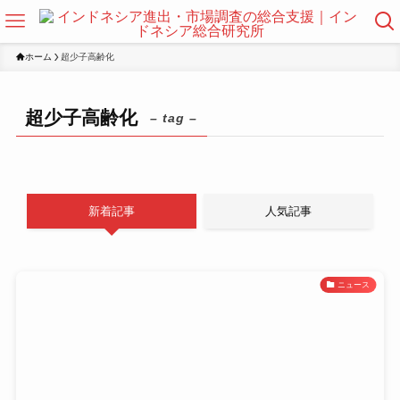
ホーム
超少子高齢化
超少子高齢化
– tag –
新着記事
人気記事
ニュース