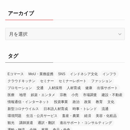
アーカイブ
ア
ー
カ
イ
タグ
ブ
Eコマース
MoU・業務提携
SNS
インドネシア文化
インフラ
クラウドキッチン
セミナー
セミナーレポート
ファッション
プロモーション
交通
人材採用
人材育成
健康
出張サポート
医療
地理
娯楽・エンタメ
宗教
小売
市場調査
建設・不動産
情報通信・インターネット
投資事業
政治
政策
教育
文化
新型コロナウイルス
日本語人材育成
時事・トレンド
流通
環境問題
生活・公共サービス
畜産・農業
経済
美容・化粧品
観光
講師派遣
通訳・翻訳
進出サポート・コンサルティング
運輸・物流
金融
雇用
食品・外食