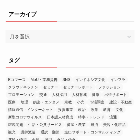
アーカイブ
ア
ー
カ
イ
タグ
ブ
Eコマース
MoU・業務提携
SNS
インドネシア文化
インフラ
クラウドキッチン
セミナー
セミナーレポート
ファッション
プロモーション
交通
人材採用
人材育成
健康
出張サポート
医療
地理
娯楽・エンタメ
宗教
小売
市場調査
建設・不動産
情報通信・インターネット
投資事業
政治
政策
教育
文化
新型コロナウイルス
日本語人材育成
時事・トレンド
流通
環境問題
生活・公共サービス
畜産・農業
経済
美容・化粧品
観光
講師派遣
通訳・翻訳
進出サポート・コンサルティング
運輸・物流
金融
雇用
食品・外食