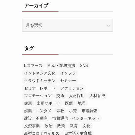
アーカイブ
ア
ー
カ
イ
タグ
ブ
Eコマース
MoU・業務提携
SNS
インドネシア文化
インフラ
クラウドキッチン
セミナー
セミナーレポート
ファッション
プロモーション
交通
人材採用
人材育成
健康
出張サポート
医療
地理
娯楽・エンタメ
宗教
小売
市場調査
建設・不動産
情報通信・インターネット
投資事業
政治
政策
教育
文化
新型コロナウイルス
日本語人材育成