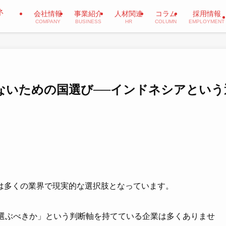
会社情報
事業紹介
人材関連
コラム
採用情報
COMPANY
BUSINESS
HR
COLUMN
EMPLOYMENT
ないための国選び──インドネシアという
は多くの業界で現実的な選択肢となっています。
を選ぶべきか」という判断軸を持てている企業は多くありませ