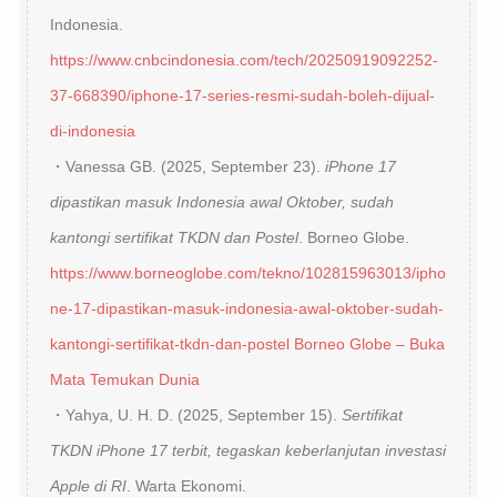
Indonesia.
https://www.cnbcindonesia.com/tech/20250919092252-
37-668390/iphone-17-series-resmi-sudah-boleh-dijual-
di-indonesia
・Vanessa GB. (2025, September 23).
iPhone 17
dipastikan masuk Indonesia awal Oktober, sudah
kantongi sertifikat TKDN dan Postel
. Borneo Globe.
https://www.borneoglobe.com/tekno/102815963013/ipho
ne-17-dipastikan-masuk-indonesia-awal-oktober-sudah-
kantongi-sertifikat-tkdn-dan-postel
Borneo Globe – Buka
Mata Temukan Dunia
・Yahya, U. H. D. (2025, September 15).
Sertifikat
TKDN iPhone 17 terbit, tegaskan keberlanjutan investasi
Apple di RI
. Warta Ekonomi.