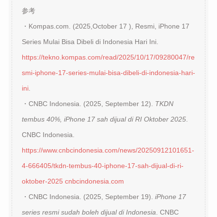
参考
・Kompas.com. (2025,October 17 ), Resmi, iPhone 17
Series Mulai Bisa Dibeli di Indonesia Hari Ini.
https://tekno.kompas.com/read/2025/10/17/09280047/re
smi-iphone-17-series-mulai-bisa-dibeli-di-indonesia-hari-
ini
.
・CNBC Indonesia. (2025, September 12).
TKDN
tembus 40%, iPhone 17 sah dijual di RI Oktober 2025
.
CNBC Indonesia.
https://www.cnbcindonesia.com/news/20250912101651-
4-666405/tkdn-tembus-40-iphone-17-sah-dijual-di-ri-
oktober-2025
cnbcindonesia.com
・CNBC Indonesia. (2025, September 19).
iPhone 17
series resmi sudah boleh dijual di Indonesia
. CNBC