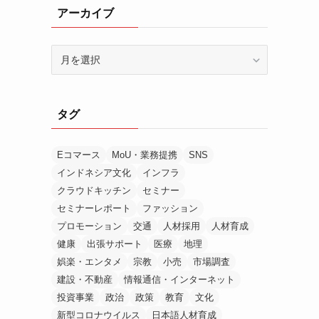
アーカイブ
ア
ー
カ
イ
タグ
ブ
Eコマース
MoU・業務提携
SNS
インドネシア文化
インフラ
クラウドキッチン
セミナー
セミナーレポート
ファッション
プロモーション
交通
人材採用
人材育成
健康
出張サポート
医療
地理
娯楽・エンタメ
宗教
小売
市場調査
建設・不動産
情報通信・インターネット
投資事業
政治
政策
教育
文化
新型コロナウイルス
日本語人材育成