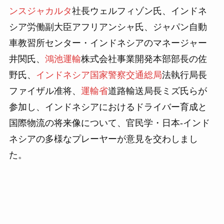
ンスジャカルタ
社長ウェルフィゾン氏、インドネ
シア労働副大臣アフリアンシャ氏、ジャパン自動
車教習所センター・インドネシアのマネージャー
井関氏、
鴻池運輸
株式会社事業開発本部部長の佐
野氏、
インドネシア国家警察交通総局
法執行局長
ファイザル准将、
運輸省
道路輸送局長ミズ氏らが
参加し、インドネシアにおけるドライバー育成と
国際物流の将来像について、官民学・日本-インド
ネシアの多様なプレーヤーが意見を交わしまし
た。