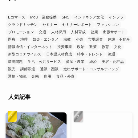
ブ
Eコマース
MoU・業務提携
SNS
インドネシア文化
インフラ
クラウドキッチン
セミナー
セミナーレポート
ファッション
プロモーション
交通
人材採用
人材育成
健康
出張サポート
医療
地理
娯楽・エンタメ
宗教
小売
市場調査
建設・不動産
情報通信・インターネット
投資事業
政治
政策
教育
文化
新型コロナウイルス
日本語人材育成
時事・トレンド
流通
環境問題
生活・公共サービス
畜産・農業
経済
美容・化粧品
観光
講師派遣
通訳・翻訳
進出サポート・コンサルティング
運輸・物流
金融
雇用
食品・外食
人気記事