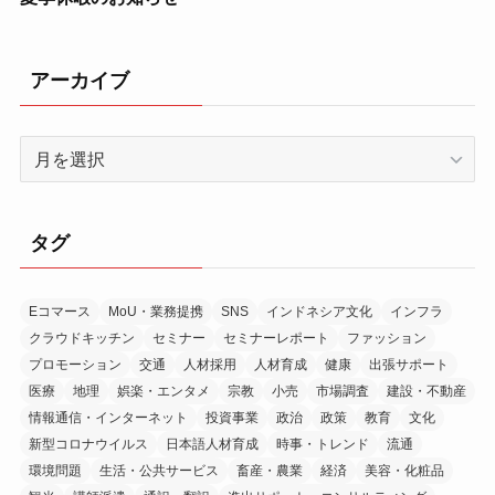
アーカイブ
ア
ー
カ
イ
タグ
ブ
Eコマース
MoU・業務提携
SNS
インドネシア文化
インフラ
クラウドキッチン
セミナー
セミナーレポート
ファッション
プロモーション
交通
人材採用
人材育成
健康
出張サポート
医療
地理
娯楽・エンタメ
宗教
小売
市場調査
建設・不動産
情報通信・インターネット
投資事業
政治
政策
教育
文化
新型コロナウイルス
日本語人材育成
時事・トレンド
流通
環境問題
生活・公共サービス
畜産・農業
経済
美容・化粧品