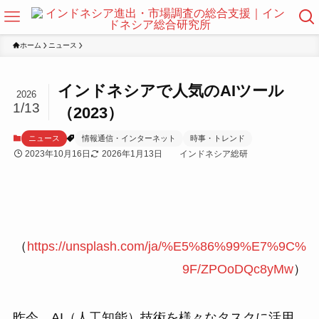
ホーム
ニュース
インドネシアで人気のAIツール
2026
1/13
（2023）
ニュース
情報通信・インターネット
時事・トレンド
2023年10月16日
2026年1月13日
インドネシア総研
（
https://unsplash.com/ja/%E5%86%99%E7%9C%
9F/ZPOoDQc8yMw
）
昨今、AI（人工知能）技術を様々なタスクに活用