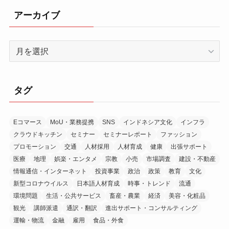
アーカイブ
ア
ー
カ
イ
タグ
ブ
Eコマース
MoU・業務提携
SNS
インドネシア文化
インフラ
クラウドキッチン
セミナー
セミナーレポート
ファッション
プロモーション
交通
人材採用
人材育成
健康
出張サポート
医療
地理
娯楽・エンタメ
宗教
小売
市場調査
建設・不動産
情報通信・インターネット
投資事業
政治
政策
教育
文化
新型コロナウイルス
日本語人材育成
時事・トレンド
流通
環境問題
生活・公共サービス
畜産・農業
経済
美容・化粧品
観光
講師派遣
通訳・翻訳
進出サポート・コンサルティング
運輸・物流
金融
雇用
食品・外食