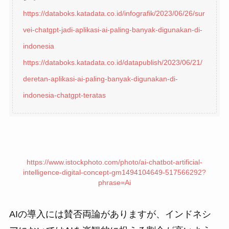
https://databoks.katadata.co.id/infografik/2023/06/26/sur
vei-chatgpt-jadi-aplikasi-ai-paling-banyak-digunakan-di-
indonesia
https://databoks.katadata.co.id/datapublish/2023/06/21/
deretan-aplikasi-ai-paling-banyak-digunakan-di-
indonesia-chatgpt-teratas
https://www.istockphoto.com/photo/ai-chatbot-artificial-
intelligence-digital-concept-gm1494104649-517566292?
phrase=Ai
AIの導入には賛否両論がありますが、インドネシ