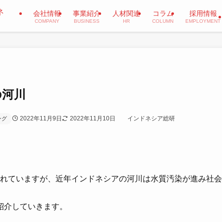
会社情報
事業紹介
人材関連
コラム
採用情報
COMPANY
BUSINESS
HR
COLUMN
EMPLOYMENT
の河川
2022年11月9日
2022年11月10日
インドネシア総研
ング
言われていますが、近年インドネシアの河川は水質汚染が進み社会
紹介していきます。