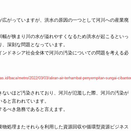
が広がっていますが、洪水の原因の一つとして河川への産業廃
川幅が狭まり川の水が溢れやすくなるため洪水が起こるといっ
り、深刻な問題となっています。
インドネシア社会全体で河川の汚染についての問題を考える必
s.id/baca/metro/2022/03/03/aliran-air-terhambat-penyempitan-sungai-cibante
きないほど汚染されており、河川が氾濫した際、河川の汚染が
いると言われています。
するべき急務であると言えます。
棄物処理またそれらを利用した資源回収や循環型資源ビジネス