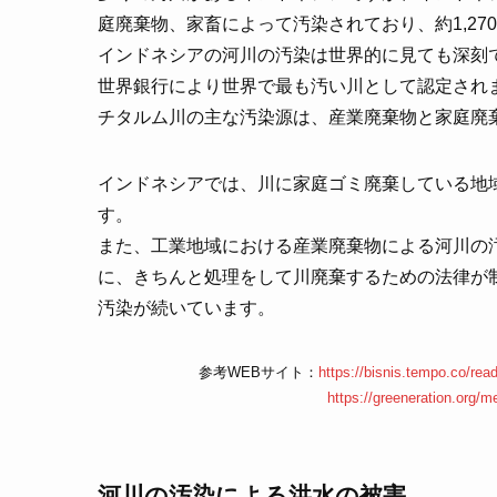
庭廃棄物、家畜によって汚染されており、約1,2
インドネシアの河川の汚染は世界的に見ても深刻で
世界銀行により世界で最も汚い川として認定され
チタルム川の主な汚染源は、産業廃棄物と家庭廃
インドネシアでは、川に家庭ゴミ廃棄している地
す。
また、工業地域における産業廃棄物による河川の汚
に、きちんと処理をして川廃棄するための法律が
汚染が続いています。
参考WEBサイト：
https://bisnis.tempo.co/re
https://greeneration.org/m
河川の汚染による洪水の被害