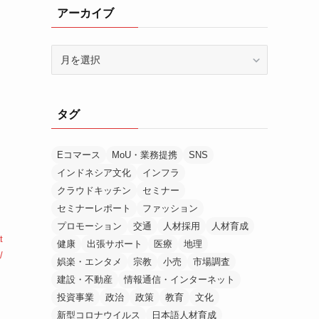
アーカイブ
ア
ー
カ
イ
タグ
ブ
Eコマース
MoU・業務提携
SNS
インドネシア文化
インフラ
クラウドキッチン
セミナー
セミナーレポート
ファッション
プロモーション
交通
人材採用
人材育成
t
健康
出張サポート
医療
地理
/
娯楽・エンタメ
宗教
小売
市場調査
建設・不動産
情報通信・インターネット
投資事業
政治
政策
教育
文化
新型コロナウイルス
日本語人材育成