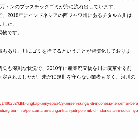
70万トンのプラスチックゴミが海に流れ出しています。
、2018年にインドネシアの西ジャワ州にあるチタルム川は、
ました。
棄物です。
域もあり、川にゴミを捨てるということが習慣化しておりま
染も深刻な状況で、2010年に産業廃棄物を川に廃棄する前
制定されましたが、未だに規則を守らない業者も多く、河川の
ad/1488232/klhk-ungkap-penyebab-59-persen-sungai-di-indonesia-tercemar-bera
edia/green-info/pencemaran-sungai-kian-jadi-polemik-di-indonesia-ini-solusinya