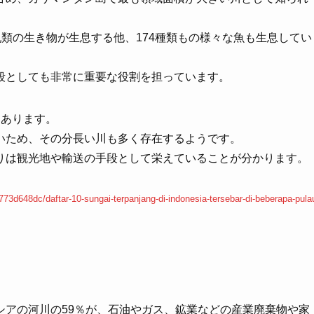
乳類の生き物が生息する他、174種類もの様々な魚も生息してい
段としても非常に重要な役割を担っています。
にあります。
いため、その分長い川も多く存在するようです。
りは観光地や輸送の手段として栄えていることが分かります。
5e773d648dc/daftar-10-sungai-terpanjang-di-indonesia-tersebar-di-beberapa-pula
シアの河川の59％が、石油やガス、鉱業などの産業廃棄物や家