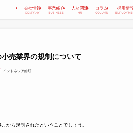
会社情報
事業紹介
人材関連
コラム
採用情
COMPANY
BUSINESS
HR
COLUMN
EMPLOYME
の小売業界の規制について
インドネシア総研
年4月から規制されたということでしょう。