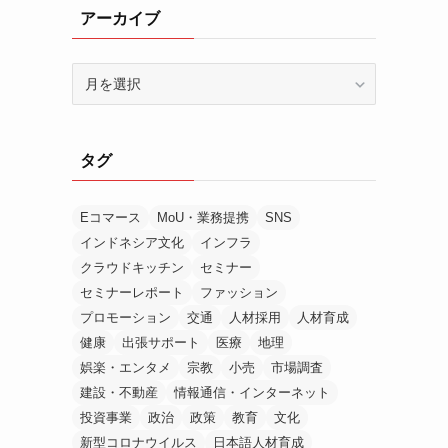
アーカイブ
ア
ー
カ
イ
タグ
ブ
Eコマース
MoU・業務提携
SNS
インドネシア文化
インフラ
クラウドキッチン
セミナー
セミナーレポート
ファッション
プロモーション
交通
人材採用
人材育成
健康
出張サポート
医療
地理
娯楽・エンタメ
宗教
小売
市場調査
建設・不動産
情報通信・インターネット
投資事業
政治
政策
教育
文化
新型コロナウイルス
日本語人材育成