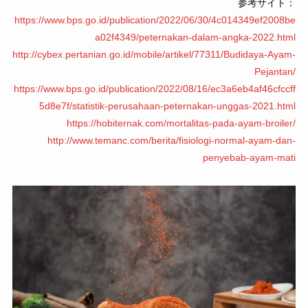
参考サイト：
https://www.bps.go.id/publication/2022/06/30/4c014349ef2008be
a02f4349/peternakan-dalam-angka-2022.html
http://cybex.pertanian.go.id/mobile/artikel/77311/Budidaya-Ayam-
Pejantan/
https://www.bps.go.id/publication/2022/08/16/ec3a6eb4af46cfccff
5d8e7f/statistik-perusahaan-peternakan-unggas-2021.html
https://hobiternak.com/mortalitas-pada-ayam-broiler/
http://www.temanc.com/berita/fisiologi-normal-ayam-dan-
penyebab-ayam-mati