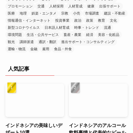
プロモーション
交通
人材採用
人材育成
健康
出張サポート
医療
地理
娯楽・エンタメ
宗教
小売
市場調査
建設・不動産
情報通信・インターネット
投資事業
政治
政策
教育
文化
新型コロナウイルス
日本語人材育成
時事・トレンド
流通
環境問題
生活・公共サービス
畜産・農業
経済
美容・化粧品
観光
講師派遣
通訳・翻訳
進出サポート・コンサルティング
運輸・物流
金融
雇用
食品・外食
人気記事
インドネシアの美味しいデ
インドネシアのアルコール
ザート10選
飲料事情と代表的なビール