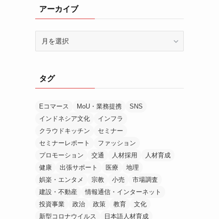
アーカイブ
ア
ー
カ
イ
タグ
ブ
Eコマース
MoU・業務提携
SNS
インドネシア文化
インフラ
クラウドキッチン
セミナー
セミナーレポート
ファッション
プロモーション
交通
人材採用
人材育成
健康
出張サポート
医療
地理
娯楽・エンタメ
宗教
小売
市場調査
建設・不動産
情報通信・インターネット
投資事業
政治
政策
教育
文化
新型コロナウイルス
日本語人材育成