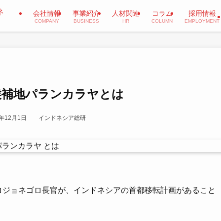
会社情報
事業紹介
人材関連
コラム
採用情報
COMPANY
BUSINESS
HR
COLUMN
EMPLOYMENT
候補地パランカラヤとは
0年12月1日
インドネシア総研
ブロジョネゴロ長官が、インドネシアの首都移転計画があること