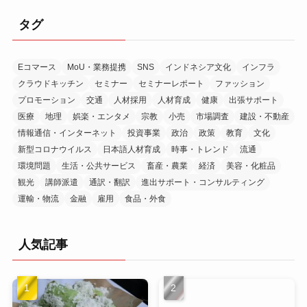
カ
イ
タグ
ブ
Eコマース
MoU・業務提携
SNS
インドネシア文化
インフラ
クラウドキッチン
セミナー
セミナーレポート
ファッション
プロモーション
交通
人材採用
人材育成
健康
出張サポート
医療
地理
娯楽・エンタメ
宗教
小売
市場調査
建設・不動産
情報通信・インターネット
投資事業
政治
政策
教育
文化
新型コロナウイルス
日本語人材育成
時事・トレンド
流通
環境問題
生活・公共サービス
畜産・農業
経済
美容・化粧品
観光
講師派遣
通訳・翻訳
進出サポート・コンサルティング
運輸・物流
金融
雇用
食品・外食
人気記事