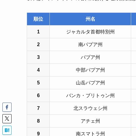
順位
州名
1
ジャカルタ首都特別州
2
南パプア州
3
パプア州
4
中部パプア州
5
山岳パプア州
6
バンカ・ブリトゥン州
7
北スラウェシ州
8
アチェ州
9
南スマトラ州