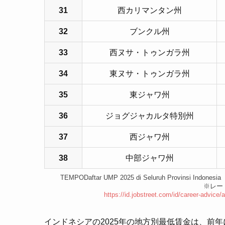
31
西カリマンタン州
32
ブンクル州
33
西ヌサ・トゥンガラ州
34
東ヌサ・トゥンガラ州
35
東ジャワ州
36
ジョグジャカルタ特別州
37
西ジャワ州
38
中部ジャワ州
TEMPODaftar UMP 2025 di Seluruh Provin
※レート
https://id.jobstreet.com/id/career-advice/
インドネシアの2025年の地方別最低賃金は、前年