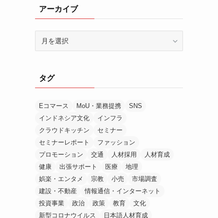
アーカイブ
ア
ー
カ
イ
タグ
ブ
Eコマース
MoU・業務提携
SNS
インドネシア文化
インフラ
クラウドキッチン
セミナー
セミナーレポート
ファッション
プロモーション
交通
人材採用
人材育成
健康
出張サポート
医療
地理
娯楽・エンタメ
宗教
小売
市場調査
建設・不動産
情報通信・インターネット
投資事業
政治
政策
教育
文化
新型コロナウイルス
日本語人材育成