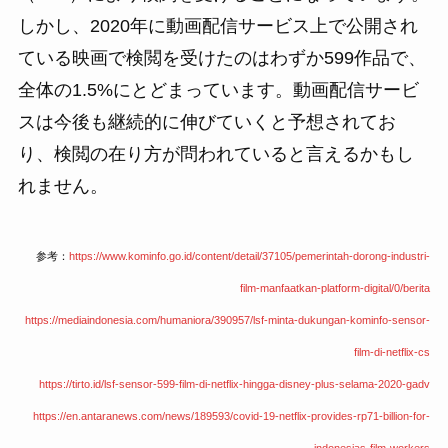
しかし、2020年に動画配信サービス上で公開され
ている映画で検閲を受けたのはわずか599作品で、
全体の1.5%にとどまっています。動画配信サービ
スは今後も継続的に伸びていくと予想されてお
り、検閲の在り方が問われていると言えるかもし
れません。
参考：
https://www.kominfo.go.id/content/detail/37105/pemerintah-dorong-industri-
film-manfaatkan-platform-digital/0/berita
https://mediaindonesia.com/humaniora/390957/lsf-minta-dukungan-kominfo-sensor-
film-di-netflix-cs
https://tirto.id/lsf-sensor-599-film-di-netflix-hingga-disney-plus-selama-2020-gadv
https://en.antaranews.com/news/189593/covid-19-netflix-provides-rp71-billion-for-