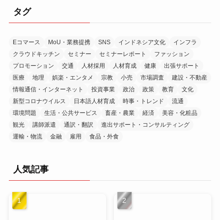
イ
タグ
ブ
Eコマース
MoU・業務提携
SNS
インドネシア文化
インフラ
クラウドキッチン
セミナー
セミナーレポート
ファッション
プロモーション
交通
人材採用
人材育成
健康
出張サポート
医療
地理
娯楽・エンタメ
宗教
小売
市場調査
建設・不動産
情報通信・インターネット
投資事業
政治
政策
教育
文化
新型コロナウイルス
日本語人材育成
時事・トレンド
流通
環境問題
生活・公共サービス
畜産・農業
経済
美容・化粧品
観光
講師派遣
通訳・翻訳
進出サポート・コンサルティング
運輸・物流
金融
雇用
食品・外食
人気記事