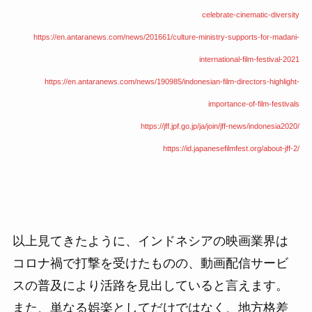
celebrate-cinematic-diversity
https://en.antaranews.com/news/201661/culture-ministry-supports-for-madani-
international-film-festival-2021
https://en.antaranews.com/news/190985/indonesian-film-directors-highlight-
importance-of-film-festivals
https://jff.jpf.go.jp/ja/join/jff-news/indonesia2020/
https://id.japanesefilmfest.org/about-jff-2/
以上見てきたように、インドネシアの映画業界は
コロナ禍で打撃を受けたものの、動画配信サービ
スの普及により活路を見出していると言えます。
また、単なる娯楽としてだけではなく、地方格差