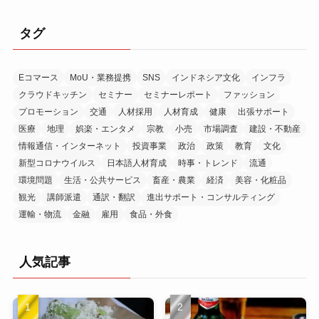
カ
イ
タグ
ブ
Eコマース
MoU・業務提携
SNS
インドネシア文化
インフラ
クラウドキッチン
セミナー
セミナーレポート
ファッション
プロモーション
交通
人材採用
人材育成
健康
出張サポート
医療
地理
娯楽・エンタメ
宗教
小売
市場調査
建設・不動産
情報通信・インターネット
投資事業
政治
政策
教育
文化
新型コロナウイルス
日本語人材育成
時事・トレンド
流通
環境問題
生活・公共サービス
畜産・農業
経済
美容・化粧品
観光
講師派遣
通訳・翻訳
進出サポート・コンサルティング
運輸・物流
金融
雇用
食品・外食
人気記事