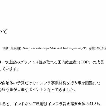
いて
出典；世界銀行, Data, Indonesia（https://data.worldbank.org/country/ID）を基に弊社作
I）や上記のグラフより読み取れる国内総生産（GDP）の成長
しています。
や自治体の予算だけでインフラ事業開発を行う事が困難にな
を行う事が大事なポイントとなってきました。
によると、インドネシア政府はインフラ資金需要全体の41.3%、