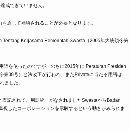
しか達成できていません。
力を通じて補填されることが必要となります。
entang Kerjasama Pemerintah Swasta（2005年大統領令第
ったのですが、のちに2015年に Peraturan Presiden
015年大統領令第38号）と法改正が行われ、またPrivateに当たる用語は
更されました。
garaと表記されて、用語統一がなされましたSwastaからBadan
を重視したコーポレーションを示唆するという動きがみられま