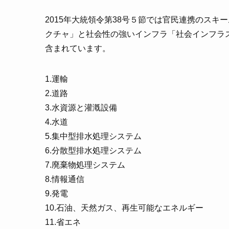
2015年大統領令第38号５節では官民連携のス
クチャ」と社会性の強いインフラ「社会インフラ
含まれています。
1.運輸
2.道路
3.水資源と灌漑設備
4.水道
5.集中型排水処理システム
6.分散型排水処理システム
7.廃棄物処理システム
8.情報通信
9.発電
10.石油、天然ガス、再生可能なエネルギー
11.省エネ