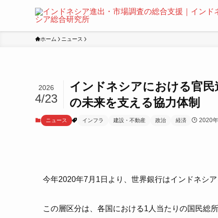
ホーム
ニュース
インドネシアにおける官民連
2026
4/23
の未来を支える協力体制
2020
ニュース
インフラ
建設・不動産
政治
経済
今年2020年7月1日より、世界銀行はインドネ
この層区分は、各国における1人当たりの国民総所