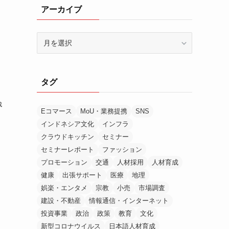
アーカイブ
ア
ー
カ
イ
タグ
ブ
成
Eコマース
MoU・業務提携
SNS
インドネシア文化
インフラ
クラウドキッチン
セミナー
セミナーレポート
ファッション
プロモーション
交通
人材採用
人材育成
健康
出張サポート
医療
地理
娯楽・エンタメ
宗教
小売
市場調査
建設・不動産
情報通信・インターネット
投資事業
政治
政策
教育
文化
新型コロナウイルス
日本語人材育成