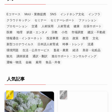
ブ
Eコマース
MoU・業務提携
SNS
インドネシア文化
インフラ
クラウドキッチン
セミナー
セミナーレポート
ファッション
プロモーション
交通
人材採用
人材育成
健康
出張サポート
医療
地理
娯楽・エンタメ
宗教
小売
市場調査
建設・不動産
情報通信・インターネット
投資事業
政治
政策
教育
文化
新型コロナウイルス
日本語人材育成
時事・トレンド
流通
環境問題
生活・公共サービス
畜産・農業
経済
美容・化粧品
観光
講師派遣
通訳・翻訳
進出サポート・コンサルティング
運輸・物流
金融
雇用
食品・外食
人気記事