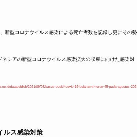
く、新型コロナウイルス感染による死亡者数を記録し更にその勢
ドネシアの新型コロナウイルス感染拡大の収束に向けた感染対
ta.co.id/datapublish/2021/09/03/kasus-positif-covid-19-bulanan-ri-turun-45-pada-agustus-202
イルス感染対策