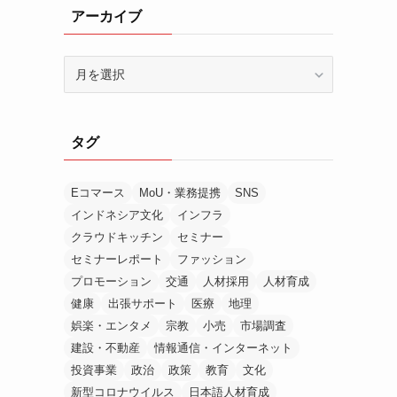
アーカイブ
ア
ー
カ
イ
タグ
ブ
Eコマース
MoU・業務提携
SNS
インドネシア文化
インフラ
クラウドキッチン
セミナー
セミナーレポート
ファッション
プロモーション
交通
人材採用
人材育成
健康
出張サポート
医療
地理
娯楽・エンタメ
宗教
小売
市場調査
建設・不動産
情報通信・インターネット
投資事業
政治
政策
教育
文化
新型コロナウイルス
日本語人材育成