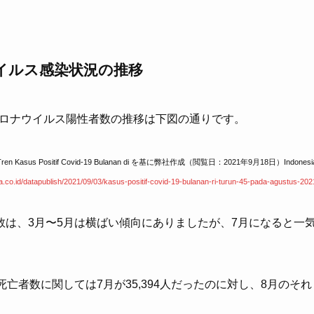
イルス感染状況の推移
型コロナウイルス陽性者数の推移は下図の通りです。
Tren Kasus Positif Covid-19 Bulanan di を基に弊社作成（閲覧日：2021年9月18日
）Indonesi
ta.co.id/datapublish/2021/09/03/kasus-positif-covid-19-bulanan-ri-turun-45-pada-agustus-202
は、3月〜5月は横ばい傾向にありましたが、7月になると一
亡者数に関しては7月が35,394人だったのに対し、8月のそれ
。