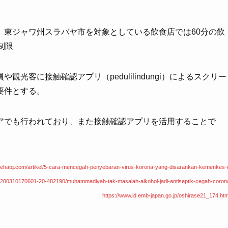
、東ジャワ州スラバヤ市を対象としている飲食店では60分の飲
制限
光客に接触確認アプリ（pedulilindungi）によるスクリー
要件とする。
アでも行われており、また接触確認アプリを活用することで
sehatq.com/artikel/5-cara-mencegah-penyebaran-virus-korona-yang-disarankan-kemenkes-r
/20200310170601-20-482190/muhammadiyah-tak-masalah-
alkohol-jadi-antiseptik-cegah-coron
https://www.id.emb-japan.go.jp/oshirase21_174.htm