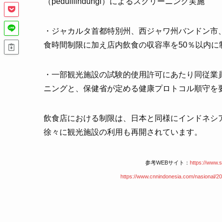
（pedulilindungi）によるスクリーニング実施
・ジャカルタ首都特別州、西ジャワ州バンドン市
食時間制限に加え店内飲食の収容率を50％以内に
・一部観光施設の試験的使用許可にあたり同従業員や観
ニングと、保健省が定める健康プロトコル順守を
飲食店における制限は、日本と同様にインドネシ
徐々に観光施設の利用も再開されています。
参考WEBサイト：
https://www.
https://www.cnnindonesia.com/nasional