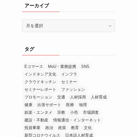
アーカイブ
ア
ー
カ
イ
タグ
ブ
Eコマース
MoU・業務提携
SNS
インドネシア文化
インフラ
クラウドキッチン
セミナー
セミナーレポート
ファッション
プロモーション
交通
人材採用
人材育成
健康
出張サポート
医療
地理
娯楽・エンタメ
宗教
小売
市場調査
建設・不動産
情報通信・インターネット
投資事業
政治
政策
教育
文化
新型コロナウイルス
日本語人材育成