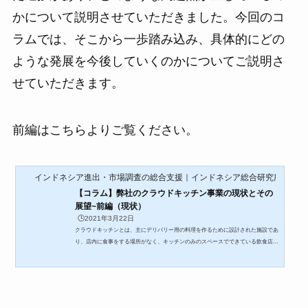
かについて説明させていただきました。今回のコ
ラムでは、そこから一歩踏み込み、具体的にどの
ような発展を今後していくのかについてご説明さ
せていただきます。
前編はこちらよりご覧ください。
インドネシア進出・市場調査の総合支援｜インドネシア総合研究所
【コラム】弊社のクラウドキッチン事業の現状とその
展望~前編（現状）
🕒️2021年3月22日
クラウドキッチンとは、主にデリバリー用の料理を作るために設計された施設であ
り、店内に食事をする場所がなく、キッチンのみのスペースでできている飲食店の
ビジネスモデルのことを指します。また、1つの施設を複数ブランドで共有し、調
理をしている場合もあり、クラウドキッチンで作られた料理は、デリバリーやテイ
クアウトといった形で消費者へ提供されます。近年ではコロナの影響も合間って日
本においても、人気が出ているビジネス形態であるといえます。先日、弊社のクラ
ウドキッチンの取り組みがNNAというメディアに取り上げら...