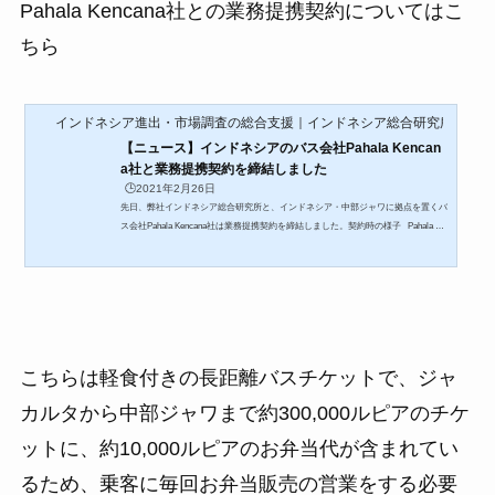
Pahala Kencana社との業務提携契約についてはこ
ちら
インドネシア進出・市場調査の総合支援｜インドネシア総合研究所
【ニュース】インドネシアのバス会社Pahala Kencan
a社と業務提携契約を締結しました
🕒️2021年2月26日
先日、弊社インドネシア総合研究所と、インドネシア・中部ジャワに拠点を置くバ
ス会社Pahala Kencana社は業務提携契約を締結しました。契約時の様子 Pahala Ke
ncana社についてPahala Kencana社は、中部ジャワにあるクドゥスという地域から
ジャカルタに拡大し、インドネシアで多くの都市を結ぶ都市間バスサービスを提供
しております。業界で40年以上の実績と経験があり、１日あたりの乗客人数の平均
は700〜1500人に及び、インドネシアの人々の都市間の移動を助けています。Pahal
a Kencana社のWEBサイトはこちらからご覧ください。&nbs...
こちらは軽食付きの長距離バスチケットで、ジャ
カルタから中部ジャワまで約300,000ルピアのチケ
ットに、約10,000ルピアのお弁当代が含まれてい
るため、乗客に毎回お弁当販売の営業をする必要