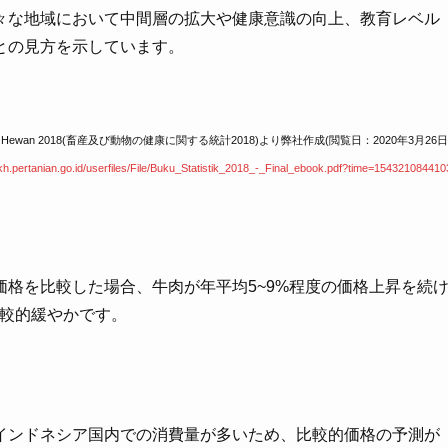
々な地域において中間層の拡大や健康意識の向上、教育レベル
との見方を示しています。
n Hewan 2018(畜産及び動
物の健康に関する統計2018)より弊社作成(閲覧日：2020年3月26日
pkh.pertanian.go.id/userfiles/File/Buku_Statistik_2018_-
_Final_ebook.pdf?time=154321084410
格を比較した場合、牛肉が年平均5~9%程度の価格上昇を続
比較的緩やかです。
インドネシア国内での消費量が多いため、比較的価格の予測が