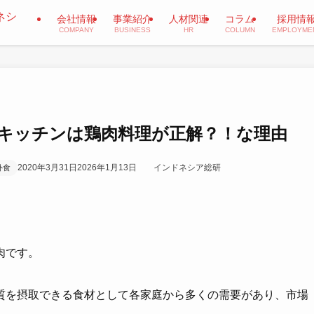
会社情報
事業紹介
人材関連
コラム
採用情
COMPANY
BUSINESS
HR
COLUMN
EMPLOYME
キッチンは鶏肉料理が正解？！な理由
2020年3月31日
2026年1月13日
インドネシア総研
外食
肉です。
質を摂取できる食材として各家庭から多くの需要があり、市場