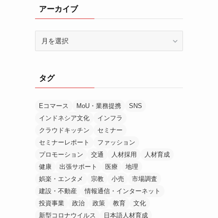
アーカイブ
進
ア
ー
カ
イ
タグ
ブ
Eコマース
MoU・業務提携
SNS
インドネシア文化
インフラ
クラウドキッチン
セミナー
セミナーレポート
ファッション
プロモーション
交通
人材採用
人材育成
健康
出張サポート
医療
地理
娯楽・エンタメ
宗教
小売
市場調査
建設・不動産
情報通信・インターネット
投資事業
政治
政策
教育
文化
新型コロナウイルス
日本語人材育成