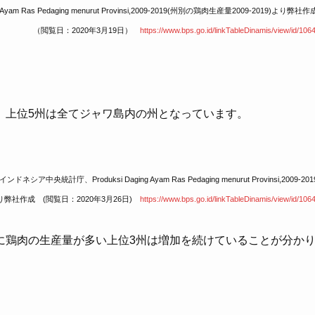
as Pedaging menurut Provinsi,
2009-2019(州別の鶏肉生産量2009-2019)より弊社作
（閲覧日：2020年3月19日）
https://www.bps.go.id/linkTableDinamis/view/id/1064
、上位5州は全てジャワ島内の州となっています。
ンドネシア中央統計庁、Produksi Daging Ayam Ras Pedaging menurut
Provinsi,2009-201
より弊社作成
(閲覧日：2020年3月26日)
https://www.bps.go.id/linkTableDinamis/view/id/1064
に鶏肉の生産量が多い上位3州は増加を続けていることが分か