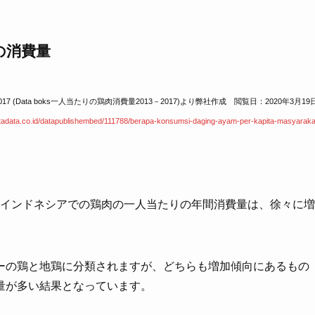
の消費量
2017
(Data boks一人当たりの鶏肉消費量2013－2017)より弊社作成
閲覧日：2020年3月19
atadata.co.id/datapublishembed/111788/berapa-konsumsi-daging-ayam-
per-kapita-masyaraka
間のインドネシアでの鶏肉の一人当たりの年間消費量は、徐々に増
ーの鶏と地鶏に分類されますが、どちらも増加傾向にあるもの
量が多い結果となっています。