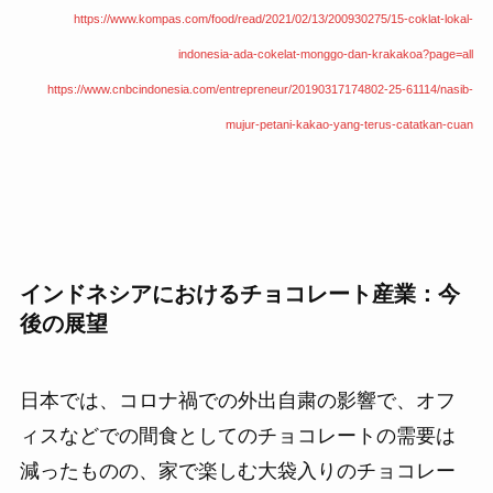
https://www.kompas.com/food/read/2021/02/13/200930275/15-coklat-lokal-
indonesia-ada-cokelat-monggo-dan-
krakakoa?page=all
https://www.cnbcindonesia.com/entrepreneur/20190317174802-25-61114/nasib-
mujur-petani-kakao-yang-terus-catatkan-cuan
インドネシアにおけるチョコレート産業：今
後の展望
日本では、コロナ禍での外出自粛の影響で、オフ
ィスなどでの間食としてのチョコレートの需要は
減ったものの、家で楽しむ大袋入りのチョコレー