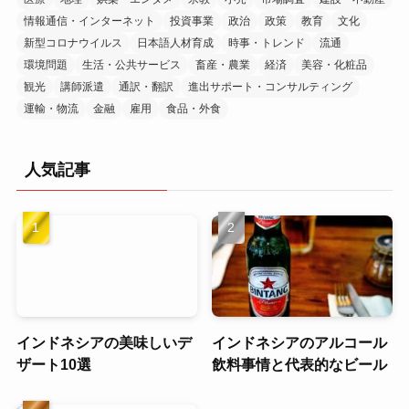
情報通信・インターネット
投資事業
政治
政策
教育
文化
新型コロナウイルス
日本語人材育成
時事・トレンド
流通
環境問題
生活・公共サービス
畜産・農業
経済
美容・化粧品
観光
講師派遣
通訳・翻訳
進出サポート・コンサルティング
運輸・物流
金融
雇用
食品・外食
人気記事
インドネシアの美味しいデ
インドネシアのアルコール
ザート10選
飲料事情と代表的なビール