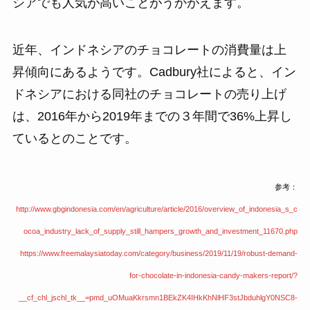
シアでも人気が高いことがうかがえます。
近年、インドネシアのチョコレートの消費量は上
昇傾向にあるようです。Cadbury社によると、イン
ドネシアにおける同社のチョコレートの売り上げ
は、2016年から2019年までの３年間で36%上昇し
ているとのことです。
参考：
http://www.gbgindonesia.com/en/agriculture/article/2016/overview_of_indonesia_s_c
ocoa_industry_lack_of_supply_still_hampe
rs_growth_and_investment_11670.php
https://www.freemalaysiatoday.com/category/business/2019/11/19/robust-demand-
for-chocolate-in-indonesia-candy-makers-
report/?
__cf_chl_jschl_tk__=pmd_uOMuaKkrsmn1BEkZK4IHkKhNlHF3stJbduhlgY0NSC8-