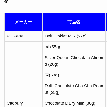
格
メーカー
商品名
PT Petra
Delfi Coklat Milk (27g)
同 (55g)
Silver Queen Chocolate Almon
d (28g)
同(68g)
Delfi Chocolate Cha Cha Pean
ut (25g)
Cadbury
Chocolate Dairy Milk (30g)