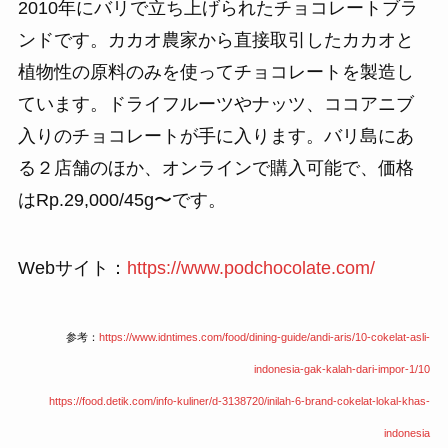
2010年にバリで立ち上げられたチョコレートブラ
ンドです。カカオ農家から直接取引したカカオと
植物性の原料のみを使ってチョコレートを製造し
ています。ドライフルーツやナッツ、ココアニブ
入りのチョコレートが手に入ります。バリ島にあ
る２店舗のほか、オンラインで購入可能で、価格
はRp.29,000/45g〜です。
Webサイト：
https://www.podchocolate.com/
参考：
https://www.idntimes.com/food/dining-guide/andi-aris/10-cokelat-asli-
indonesia-gak-kalah-dari-impor-1/10
https://food.detik.com/info-kuliner/d-3138720/inilah-6-brand-cokelat-lokal-khas-
indonesia