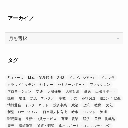
アーカイブ
ア
ー
カ
イ
タグ
ブ
Eコマース
MoU・業務提携
SNS
インドネシア文化
インフラ
クラウドキッチン
セミナー
セミナーレポート
ファッション
プロモーション
交通
人材採用
人材育成
健康
出張サポート
医療
地理
娯楽・エンタメ
宗教
小売
市場調査
建設・不動産
情報通信・インターネット
投資事業
政治
政策
教育
文化
新型コロナウイルス
日本語人材育成
時事・トレンド
流通
環境問題
生活・公共サービス
畜産・農業
経済
美容・化粧品
観光
講師派遣
通訳・翻訳
進出サポート・コンサルティング