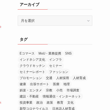
アーカイブ
ア
ー
o
カ
イ
タグ
ブ
Eコマース
MoU・業務提携
SNS
インドネシア文化
インフラ
クラウドキッチン
セミナー
セミナーレポート
ファッション
プロモーション
交通
人材採用
人材育成
健康
出張サポート
医療
地理
娯楽・エンタメ
宗教
小売
市場調査
建設・不動産
情報通信・インターネット
n
投資事業
政治
政策
教育
文化
新型コロナウイルス
日本語人材育成