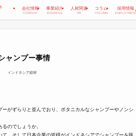
会社情報
事業紹介
人材関連
コラム
採用情報
COMPANY
BUSINESS
HR
COLUMN
EMPLOYMEN
シャンプー事情
日
インドネシア総研
プーがずらりと並んでおり、ボタニカルなシャンプーやノンシ
あるのでしょうか。
いて、そして日本企業の皆様がインドネシアでシャンプーを販