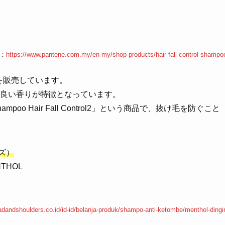
P：
https://www.pantene.com.my/en-my/shop-products/hair-fall-control-shampo
品を販売しています。
はその良い香りが特徴となっています。
poo Hair Fall Control2」という商品で、抜け毛を防ぐこと
ーズ）
NTHOL
adandshoulders.co.id/id-id/belanja-produk/shampo-anti-ketombe/menthol-dingi