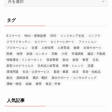
ー
カ
イ
タグ
ブ
Eコマース
MoU・業務提携
SNS
インドネシア文化
インフラ
クラウドキッチン
セミナー
セミナーレポート
ファッション
プロモーション
交通
人材採用
人材育成
健康
出張サポート
医療
地理
娯楽・エンタメ
宗教
小売
市場調査
建設・不動産
情報通信・インターネット
投資事業
政治
政策
教育
文化
新型コロナウイルス
日本語人材育成
時事・トレンド
流通
環境問題
生活・公共サービス
畜産・農業
経済
美容・化粧品
観光
講師派遣
通訳・翻訳
進出サポート・コンサルティング
運輸・物流
金融
雇用
食品・外食
人気記事