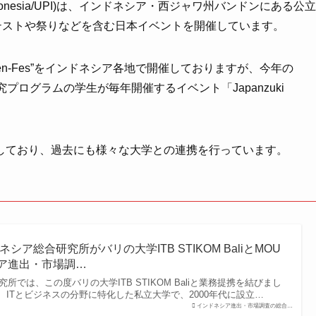
an Indonesia/UPI)は、インドネシア・西ジャワ州バンドンにある公立
テストや祭りなどを含む日本イベントを開催しています。
n-Fes”をインドネシア各地で開催しておりますが、今年の
研究プログラムの学生が毎年開催するイベント「Japanzuki
しており、過去にも様々な大学との連携を行っています。
ア総合研究所がバリの大学ITB STIKOM BaliとMOU
シア進出・市場調…
では、この度バリの大学ITB STIKOM Baliと業務提携を結びまし
Baliは、ITとビジネスの分野に特化した私立大学で、2000年代に設立…
インドネシア進出・市場調査の総合…