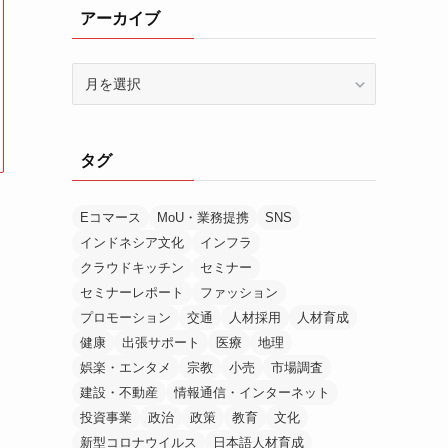
アーカイブ
ア
ー
カ
イ
タグ
ブ
Eコマース
MoU・業務提携
SNS
インドネシア文化
インフラ
クラウドキッチン
セミナー
セミナーレポート
ファッション
プロモーション
交通
人材採用
人材育成
健康
出張サポート
医療
地理
娯楽・エンタメ
宗教
小売
市場調査
建設・不動産
情報通信・インターネット
投資事業
政治
政策
教育
文化
新型コロナウイルス
日本語人材育成