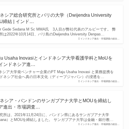
ア総合研究所とバリの大学（Dwijendra University
OU締結 | インド…
r Gede Sedana M Sc MMA氏 3人目が弊社代表のアルビーです。 弊
2年10月14日、バリ島のDwijendra University Denpas…
インドネシア進出・市場調査の総合…
u Usaha Inovasiとインドネシア大学看護学科とMoUを
 インドネシア進…
シア大学発ベンチャー企業のPT Maju Usaha Inovasi と業務提携を
ドネシア社会へ真の日本文化（ディープジャパン）の浸透を…
インドネシア進出・市場調査の総合…
ネシア・バンドンのサンガブアナ大学とMOUを締結し
シア進出・市場調査…
所は、2021年11月24日に、バンドン県にあるサンガブアナ大学
angga Buana）とMOUを締結しました。 サンガブアナ大学は金融・銀行教…
インドネシア進出・市場調査の総合…