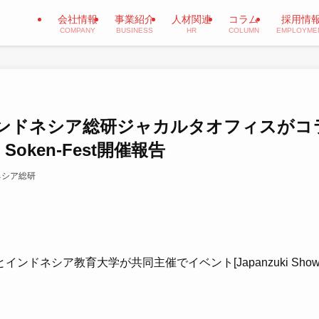
会社情報
事業紹介
人材関連
コラム
採用情
COMPANY
BUSINESS
HR
COLUMN
EMPLOYME
ンドネシア総研ジャカルタオフィスがコ
 × Soken-Fest開催報告
ネシア総研
ドネシア教育大学が共同主催でイベント[Japanzuki Sho