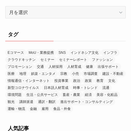
ア
ー
カ
イ
タグ
ブ
Eコマース
MoU・業務提携
SNS
インドネシア文化
インフラ
クラウドキッチン
セミナー
セミナーレポート
ファッション
プロモーション
交通
人材採用
人材育成
健康
出張サポート
医療
地理
娯楽・エンタメ
宗教
小売
市場調査
建設・不動産
情報通信・インターネット
投資事業
政治
政策
教育
文化
新型コロナウイルス
日本語人材育成
時事・トレンド
流通
環境問題
生活・公共サービス
畜産・農業
経済
美容・化粧品
観光
講師派遣
通訳・翻訳
進出サポート・コンサルティング
運輸・物流
金融
雇用
食品・外食
人気記事