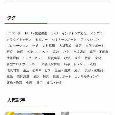
ー
カ
イ
タグ
ブ
Eコマース
MoU・業務提携
SNS
インドネシア文化
インフラ
クラウドキッチン
セミナー
セミナーレポート
ファッション
プロモーション
交通
人材採用
人材育成
健康
出張サポート
医療
地理
娯楽・エンタメ
宗教
小売
市場調査
建設・不動産
情報通信・インターネット
投資事業
政治
政策
教育
文化
新型コロナウイルス
日本語人材育成
時事・トレンド
流通
環境問題
生活・公共サービス
畜産・農業
経済
美容・化粧品
観光
講師派遣
通訳・翻訳
進出サポート・コンサルティング
運輸・物流
金融
雇用
食品・外食
人気記事