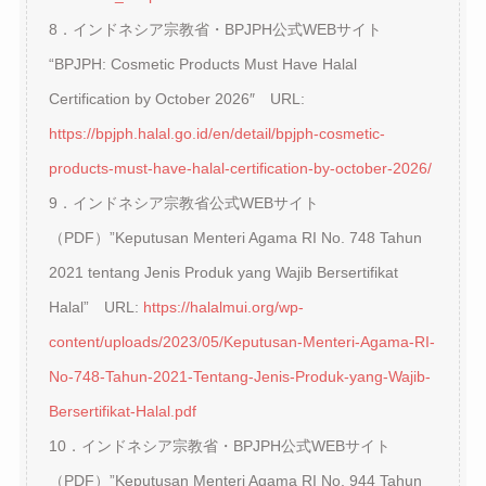
8．インドネシア宗教省・BPJPH公式WEBサイト
“BPJPH: Cosmetic Products Must Have Halal
Certification by October 2026″ URL:
https://bpjph.halal.go.id/en/detail/bpjph-cosmetic-
products-must-have-halal-certification-by-october-2026/
9．インドネシア宗教省公式WEBサイト
（PDF）”Keputusan Menteri Agama RI No. 748 Tahun
2021 tentang Jenis Produk yang Wajib Bersertifikat
Halal” URL:
https://halalmui.org/wp-
content/uploads/2023/05/Keputusan-Menteri-Agama-RI-
No-748-Tahun-2021-Tentang-Jenis-Produk-yang-Wajib-
Bersertifikat-Halal.pdf
10．インドネシア宗教省・BPJPH公式WEBサイト
（PDF）”Keputusan Menteri Agama RI No. 944 Tahun