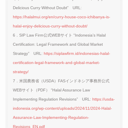
Delicious Curry Without Doubt” URL:
https://halalmui.org/en/curry-house-coco-ichibanya-is-
halal-enjoy-delicious-curry-without-doubt/
6．SIP Law Firm公式WEBサイト “Indonesia’s Halal
Certification: Legal Framework and Global Market
Strategy” URL:
https://siplawfirm.id/indonesias-halal-
certification-legal-framework-and-global-market-
strategy/
7．米国農務省（USDA）FASインドネシア事務所公式
WEBサイト（PDF） “Halal Assurance Law
Implementing Regulation Revisions” URL:
https://usda-
indonesia.org/wp-content/uploads/2024/11/2024-Halal-
Assurance-Law-Implementing-Regulation-
Revisions_EN.pdf