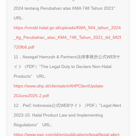
2024 tentang Perubahan atas KMA 748 Tahun 2021″
URL:
https://cmsbl.halal.go.id/uploads/KMA_944_tahun_2024
_ttg_Perubahan_atas_KMA_748_Tahun_2021_ttd_682f
720fb6.pdf
11．Assegaf Hamzah & Partners法律事務所公式WEBサ
イト（PDF）”The Legal Duty to Declare Non-Halal
Products” URL:
https://www.ahp.id/clientalert/AHPClientUpdate-
20June2025-2.pdf
12．PwC Indonesia公式WEBサイト（PDF）”Legal Alert
2023-15: Halal Product Law and Implementing
Regulations” URL:
https://www.pwc.com/id/en/publications/legal/legal-alert-