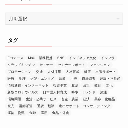
ア
ー
カ
イ
タグ
ブ
Eコマース
MoU・業務提携
SNS
インドネシア文化
インフラ
クラウドキッチン
セミナー
セミナーレポート
ファッション
プロモーション
交通
人材採用
人材育成
健康
出張サポート
医療
地理
娯楽・エンタメ
宗教
小売
市場調査
建設・不動産
情報通信・インターネット
投資事業
政治
政策
教育
文化
新型コロナウイルス
日本語人材育成
時事・トレンド
流通
環境問題
生活・公共サービス
畜産・農業
経済
美容・化粧品
観光
講師派遣
通訳・翻訳
進出サポート・コンサルティング
運輸・物流
金融
雇用
食品・外食