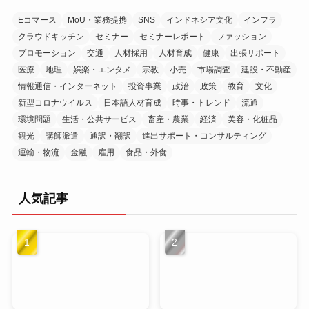
Eコマース
MoU・業務提携
SNS
インドネシア文化
インフラ
クラウドキッチン
セミナー
セミナーレポート
ファッション
プロモーション
交通
人材採用
人材育成
健康
出張サポート
医療
地理
娯楽・エンタメ
宗教
小売
市場調査
建設・不動産
情報通信・インターネット
投資事業
政治
政策
教育
文化
新型コロナウイルス
日本語人材育成
時事・トレンド
流通
環境問題
生活・公共サービス
畜産・農業
経済
美容・化粧品
観光
講師派遣
通訳・翻訳
進出サポート・コンサルティング
運輸・物流
金融
雇用
食品・外食
人気記事