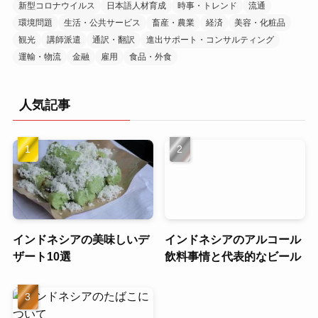
新型コロナウイルス
日本語人材育成
時事・トレンド
流通
環境問題
生活・公共サービス
畜産・農業
経済
美容・化粧品
観光
講師派遣
通訳・翻訳
進出サポート・コンサルティング
運輸・物流
金融
雇用
食品・外食
人気記事
インドネシアの美味しいデ
インドネシアのアルコール
ザート10選
飲料事情と代表的なビール