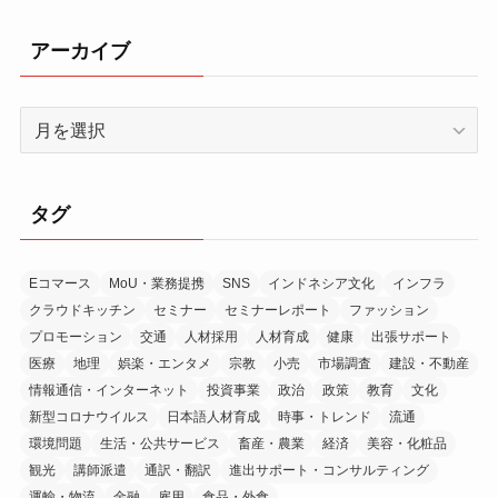
アーカイブ
ア
ー
カ
イ
タグ
ブ
Eコマース
MoU・業務提携
SNS
インドネシア文化
インフラ
クラウドキッチン
セミナー
セミナーレポート
ファッション
プロモーション
交通
人材採用
人材育成
健康
出張サポート
医療
地理
娯楽・エンタメ
宗教
小売
市場調査
建設・不動産
情報通信・インターネット
投資事業
政治
政策
教育
文化
新型コロナウイルス
日本語人材育成
時事・トレンド
流通
環境問題
生活・公共サービス
畜産・農業
経済
美容・化粧品
観光
講師派遣
通訳・翻訳
進出サポート・コンサルティング
運輸・物流
金融
雇用
食品・外食