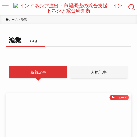
ホーム
漁業
漁業
– tag –
新着記事
人気記事
ニュース