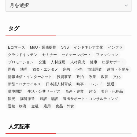
ア
ー
カ
イ
タグ
ブ
Eコマース
MoU・業務提携
SNS
インドネシア文化
インフラ
クラウドキッチン
セミナー
セミナーレポート
ファッション
プロモーション
交通
人材採用
人材育成
健康
出張サポート
医療
地理
娯楽・エンタメ
宗教
小売
市場調査
建設・不動産
情報通信・インターネット
投資事業
政治
政策
教育
文化
新型コロナウイルス
日本語人材育成
時事・トレンド
流通
環境問題
生活・公共サービス
畜産・農業
経済
美容・化粧品
観光
講師派遣
通訳・翻訳
進出サポート・コンサルティング
運輸・物流
金融
雇用
食品・外食
人気記事