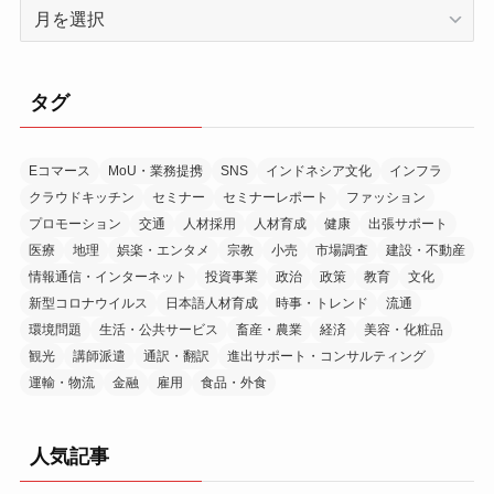
ア
ー
カ
イ
タグ
ブ
Eコマース
MoU・業務提携
SNS
インドネシア文化
インフラ
クラウドキッチン
セミナー
セミナーレポート
ファッション
プロモーション
交通
人材採用
人材育成
健康
出張サポート
医療
地理
娯楽・エンタメ
宗教
小売
市場調査
建設・不動産
情報通信・インターネット
投資事業
政治
政策
教育
文化
新型コロナウイルス
日本語人材育成
時事・トレンド
流通
環境問題
生活・公共サービス
畜産・農業
経済
美容・化粧品
観光
講師派遣
通訳・翻訳
進出サポート・コンサルティング
運輸・物流
金融
雇用
食品・外食
人気記事