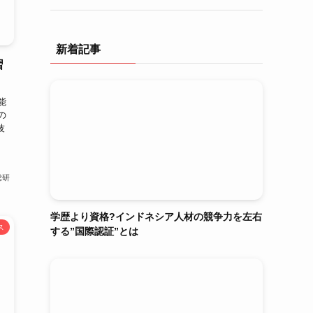
新着記事
習
能
の
技
総研
学歴より資格?インドネシア人材の競争力を左右
ス
する”国際認証”とは