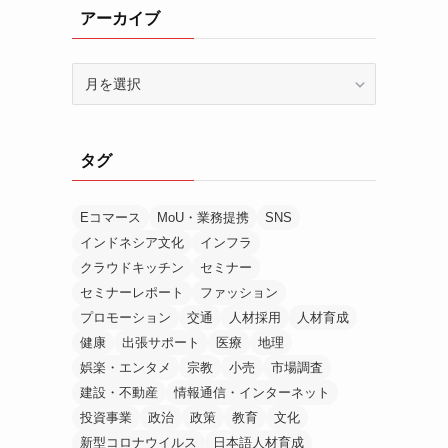
アーカイブ
ア
ー
カ
イ
タグ
ブ
Eコマース
MoU・業務提携
SNS
インドネシア文化
インフラ
クラウドキッチン
セミナー
セミナーレポート
ファッション
プロモーション
交通
人材採用
人材育成
健康
出張サポート
医療
地理
娯楽・エンタメ
宗教
小売
市場調査
建設・不動産
情報通信・インターネット
投資事業
政治
政策
教育
文化
新型コロナウイルス
日本語人材育成