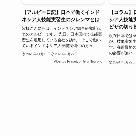
【アルビー日記】日本で働くインド
【コラム】
ネシア人技能実習生のジレンマとは
シア人技能
ビザの切り
皆様こんにちは、インドネシア総合研究所代
表のアルビーです。 先日、日本国内で技能実
現在日本では5
習生を雇用している会社を訪れ、そこで働い
が、技能実習
ているインドネシア人技能実習生の方々...
す。在留資格
の必要が無い「
2023年11月15日
2025年8月27日
Albertus Prasetyo Heru Nugroho
2024年5月29日