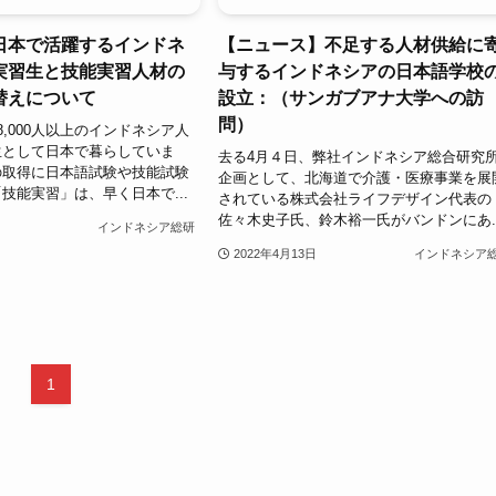
日本で活躍するインドネ
【ニュース】不足する人材供給に
実習生と技能実習人材の
与するインドネシアの日本語学校
替えについて
設立：（サンガブアナ大学への訪
問）
8,000人以上のインドネシア人
生として日本で暮らしていま
去る4月４日、弊社インドネシア総合研究
の取得に日本語試験や技能試験
企画として、北海道で介護・医療事業を展
技能実習」は、早く日本で...
されている株式会社ライフデザイン代表の
佐々木史子氏、鈴木裕一氏がバンドンにあ..
インドネシア総研
2022年4月13日
インドネシア
1