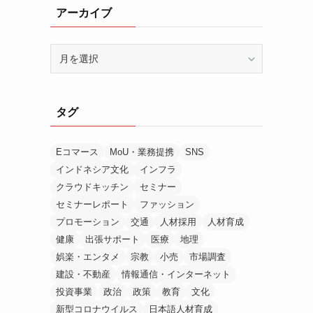
アーカイブ
ア
ー
カ
イ
タグ
ブ
Eコマース
MoU・業務提携
SNS
インドネシア文化
インフラ
クラウドキッチン
セミナー
セミナーレポート
ファッション
プロモーション
交通
人材採用
人材育成
健康
出張サポート
医療
地理
娯楽・エンタメ
宗教
小売
市場調査
建設・不動産
情報通信・インターネット
投資事業
政治
政策
教育
文化
新型コロナウイルス
日本語人材育成